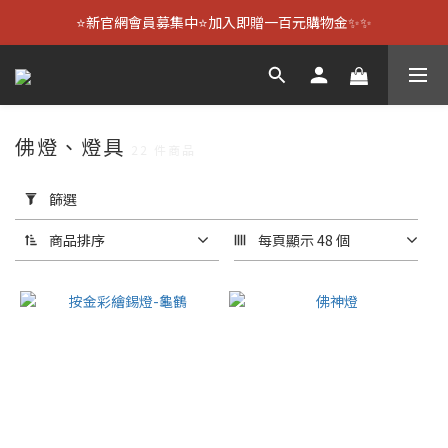
⭐新官網會員募集中⭐加入即贈一百元購物金✨✨
佛燈、燈具
22 件商品
套
用
篩選
篩
選
商品排序
每頁顯示 48 個
(0/20)
尺
寸
4
號-1
尺
(8)