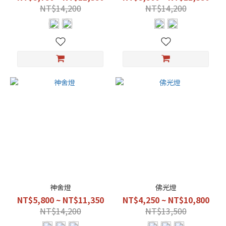
更
NT$14,200
NT$14,200
多
顏
色
金
色
(5)
古
色
(3)
亮
黑
色
(1)
神舍燈
佛光燈
仿
NT$5,800 ~ NT$11,350
NT$4,250 ~ NT$10,800
古
NT$14,200
NT$13,500
雙