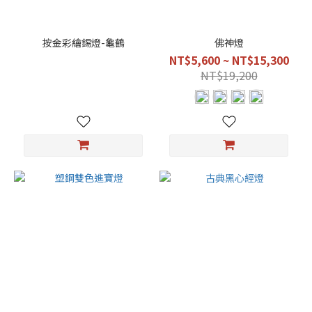
2
號-1
按金彩繪錫燈-龜鶴
佛神燈
尺
NT$5,600 ~ NT$15,300
35
NT$19,200
(6)
1
號-1
尺5
(4)
2
號-1
尺3
(4)
3
號-1
尺2
(4)