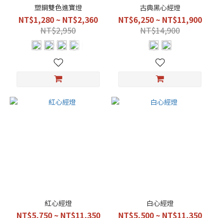
5
塑鋼雙色進寶燈
古典黑心經燈
號-7
NT$1,280 ~ NT$2,360
NT$6,250 ~ NT$11,900
寸5
NT$2,950
NT$14,900
(4)
5
號-8
寸1
(4)
3
號-1
尺1
(3)
3
號-1
尺
16
(3)
紅心經燈
白心經燈
看
NT$5,750 ~ NT$11,350
NT$5,500 ~ NT$11,350