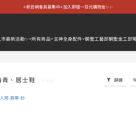
⭐新官網會員募集中⭐加入即贈一百元購物金✨✨
上市
最新活動✨
所有商品
主神全身配件
朝聖工藝部
朝聖金工部
海青、居士鞋
篩選
1 件商品