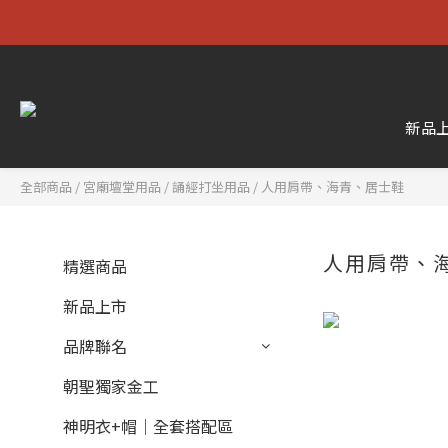
新品
全部商品
/
宮廟壇堂用品
/
誦經打坐用品
/
人用肩帶、海青、居士鞋
人用肩帶、
精選商品
新品上市
品牌聯名
朝聖獨家金工
神明衣+帽｜全套搭配區