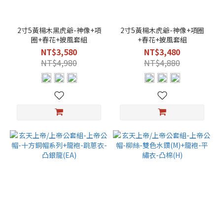
1尺
6用
(18)
2寸5黃楊木黑虎爺-神像+項
2寸5黃楊木虎爺-神像+項圈
圈+春花+披風套組
+春花+披風套組
8寸
8用
NT$3,580
NT$3,480
(17)
NT$4,980
NT$4,880
1
尺
3
用
預
購
(2)
適
用
1
尺
3
神