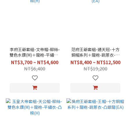
李府王爺套組-文帝帽-柳絲-
范府王爺套組-通天冠-十方
雙色水鑽(M)＋龍袍-平繡衣-
銅帽系列＋龍袍-跳蔥衣-凸
凸棉(H)
銀龍(EA)
NT$3,700 ~ NT$4,600
NT$8,400 ~ NT$12,500
NT$6,400
NT$19,200