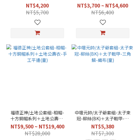
粉
壽衣-特上壽-銀蔥鶴
凸棉(H)
NT$4,200
NT$3,700 ~ NT$4,600
色
NT$5,700
NT$6,400
(1)
黃
色
(1)
福德正神/土地公套組-相帽-
中壇元帥/太子爺套組-太子束
十方銅帽系列＋土地公壽衣-
冠-柳絲(BK)＋太子戰甲-三
手工平邊(童)
角鱗-織布(童)
NT$9,500 ~ NT$19,400
NT$5,380
NT$28,000
NT$7,300