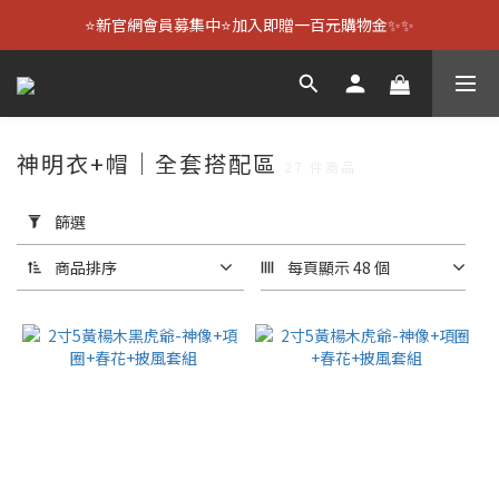
⭐新官網會員募集中⭐加入即贈一百元購物金✨✨
神明衣+帽｜全套搭配區
27 件商品
套
用
篩選
篩
選
商品排序
每頁顯示 48 個
(0/20)
尺
寸
1尺
3用
(22)