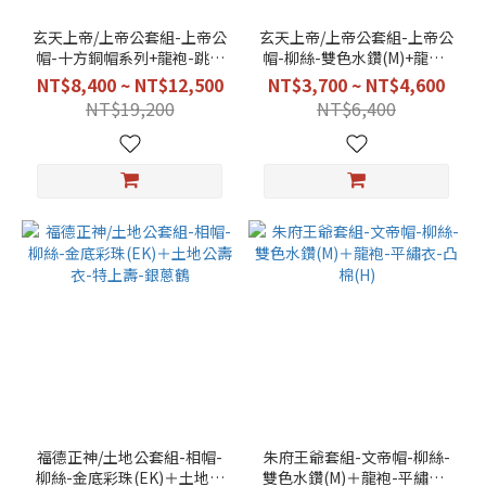
像
(1)
玄天上帝/上帝公套組-上帝公
玄天上帝/上帝公套組-上帝公
帽-十方銅帽系列+龍袍-跳蔥
帽-柳絲-雙色水鑽(M)+龍袍-
衣-凸銀龍(EA)
平繡衣-凸棉(H)
NT$8,400 ~ NT$12,500
顏
NT$3,700 ~ NT$4,600
色
NT$19,200
NT$6,400
紅
色
(4)
紫
色
(4)
藍
色
(3)
橘
色
(2)
福德正神/土地公套組-相帽-
朱府王爺套組-文帝帽-柳絲-
柳絲-金底彩珠(EK)＋土地公
雙色水鑽(M)＋龍袍-平繡衣-