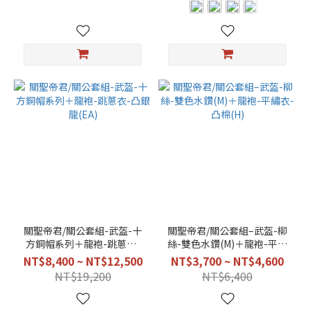
關聖帝君/關公套組-武盔-十
關聖帝君/關公套組–武盔-柳
方銅帽系列＋龍袍-跳蔥衣-
絲-雙色水鑽(M)＋龍袍-平繡
凸銀龍(EA)
衣-凸棉(H)
NT$8,400 ~ NT$12,500
NT$3,700 ~ NT$4,600
NT$19,200
NT$6,400