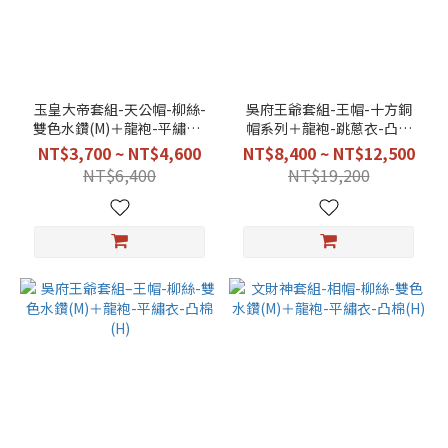
玉皇大帝套組-天公帽-柳絲-
吳府王爺套組-王帽-十方銅
雙色水鑽(M)＋龍袍-平繡衣-
帽系列＋龍袍-跳蔥衣-凸銀
凸棉(H)
龍(EA)
NT$3,700 ~ NT$4,600
NT$8,400 ~ NT$12,500
NT$6,400
NT$19,200