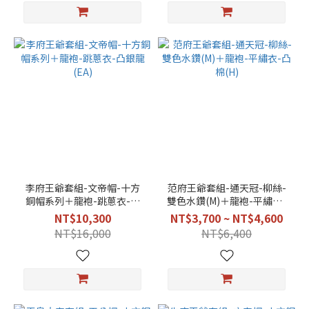
李府王爺套組-文帝帽-十方
范府王爺套組-通天冠-柳絲-
銅帽系列＋龍袍-跳蔥衣-凸
雙色水鑽(M)＋龍袍-平繡衣-
銀龍(EA)
凸棉(H)
NT$10,300
NT$3,700 ~ NT$4,600
NT$16,000
NT$6,400