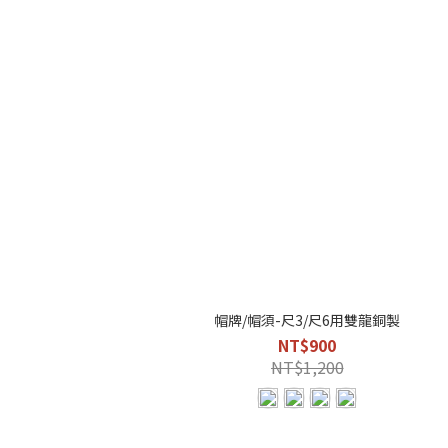
帽牌/帽須-尺3/尺6用雙龍銅製
NT$900
NT$1,200