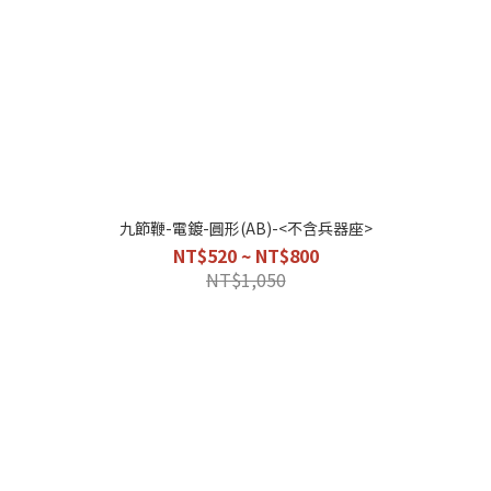
九節鞭-電鍍-圓形(AB)-<不含兵器座>
NT$520 ~ NT$800
NT$1,050