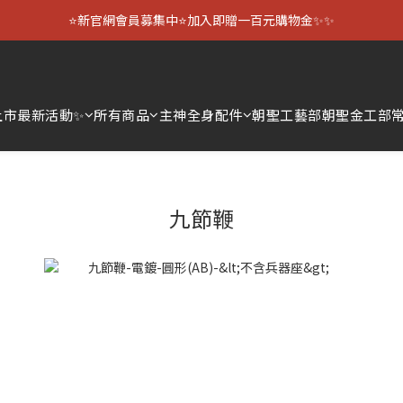
⭐新官網會員募集中⭐加入即贈一百元購物金✨✨
上市
最新活動✨
所有商品
主神全身配件
朝聖工藝部
朝聖金工部
九節鞭