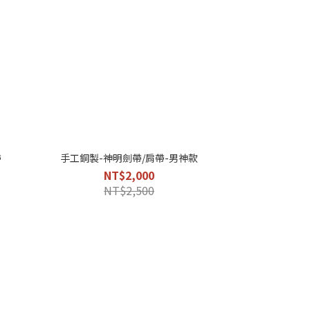
帶
手工銅製-神明劍帶/肩帶-男神款
NT$2,000
NT$2,500