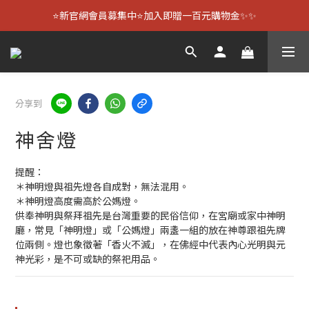
⭐新官網會員募集中⭐加入即贈一百元購物金✨✨
分享到
神舍燈
提醒：
＊神明燈與祖先燈各自成對，無法混用。
＊神明燈高度需高於公媽燈。
供奉神明與祭拜祖先是台灣重要的民俗信仰，在宮廟或家中神明
廳，常見「神明燈」或「公媽燈」兩盞一組的放在神尊跟祖先牌
位兩側。燈也象徵著「香火不滅」，在佛經中代表內心光明與元
神光彩，是不可或缺的祭祀用品。