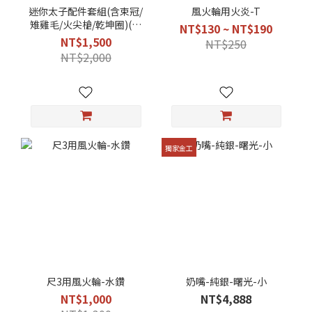
迷你太子配件套組(含束冠/
風火輪用火炎-T
雉雞毛/火尖槍/乾坤圈)(不
NT$130 ~ NT$190
含太子神尊)
NT$1,500
NT$250
NT$2,000
獨家金工
尺3用風火輪-水鑽
奶嘴-純銀-曙光-小
NT$1,000
NT$4,888