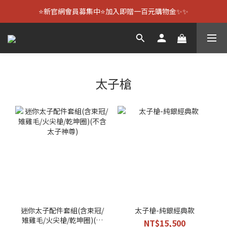
⭐新官網會員募集中⭐加入即贈一百元購物金✨✨
太子槍
迷你太子配件套組(含束冠/
太子槍-純銀經典款
雉雞毛/火尖槍/乾坤圈)(不
NT$15,500