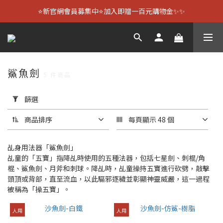
⭐新官網會員募集中⭐加入即贈一百元購物金✨✨
鯊魚劍
5 件商品
套
用
篩選
篩
選
商品排序
每頁顯示 48 個
(0/20)
乩身用法器「鯊魚劍」
尺
乩童的「五寶」指降乩時使用的五種法器，包括七星劍、刺棍/角
寸
棍、鯊魚劍、月斧和刺球。降乩時，乩童操持五寶進行砍劈，敲擊
頭頂或背部，直至流血，以此驅邪逐穢並彰顯神靈威嚴，這一過程
44
被稱為「操五寶」。
齒/2
尺3
人用
人用
(1)