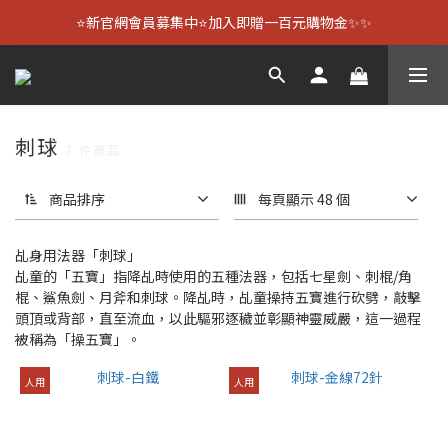
⭐新官網會員募集中⭐加入即贈一百元購物金✨✨
刺球
3 件商品
商品排序
每頁顯示 48 個
乩身用法器「刺球」
乩童的「五寶」指降乩時使用的五種法器，包括七星劍、刺棍/角
棍、鯊魚劍、月斧和刺球。降乩時，乩童操持五寶進行砍劈，敲擊
頭頂或背部，直至流血，以此驅邪逐穢並彰顯神靈威嚴，這一過程
被稱為「操五寶」。
人用
人用