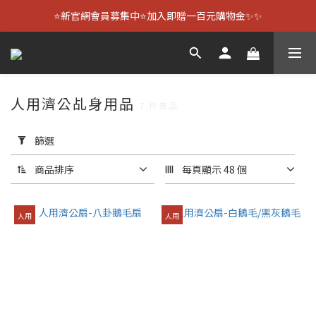
⭐新官網會員募集中⭐加入即贈一百元購物金✨✨
人用濟公乩身用品
7 件商品
套
用
篩選
篩
選
商品排序
每頁顯示 48 個
(0/20)
人用
人用
顏
色
白
色
(2)