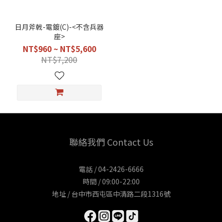
(1)
適
日月斧戟-電鍍(C)-<不含兵器
用
座>
2
NT$960 ~ NT$5,600
尺
NT$7,200
2
神
像
(1)
聯絡我們 Contact Us
電話 / 04-2426-6666
時間 / 09:00-22:00
地址 / 台中市西屯區中清路二段1316號