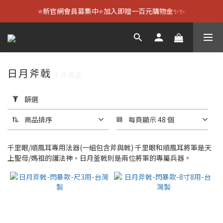
⭐新官網會員募集中⭐加入即贈一百元購物金✨✨
日月斧戟
3 件商品
套
用
篩選
篩
選
商品排序
每頁顯示 48 個
(0/20)
千里眼/順風耳專用法器(一組包含斧與戟) 千里眼和順風耳將軍是天
尺
上聖母/媽祖的護法神，日月釜戟則是兩位將軍的專屬兵器。
寸
適
用
1
尺