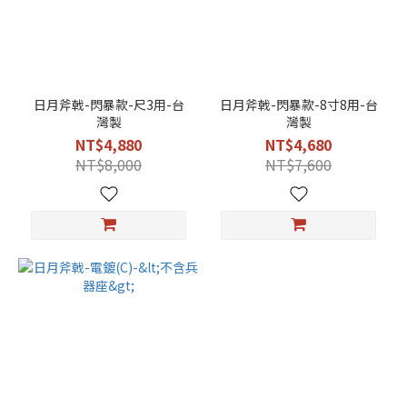
3
神
像
(2)
適
日月斧戟-閃暴款-尺3用-台
日月斧戟-閃暴款-8寸8用-台
用
灣製
灣製
8
NT$4,880
NT$4,680
寸
NT$8,000
NT$7,600
8
神
像
(2)
適
用
1
尺
6
神
像