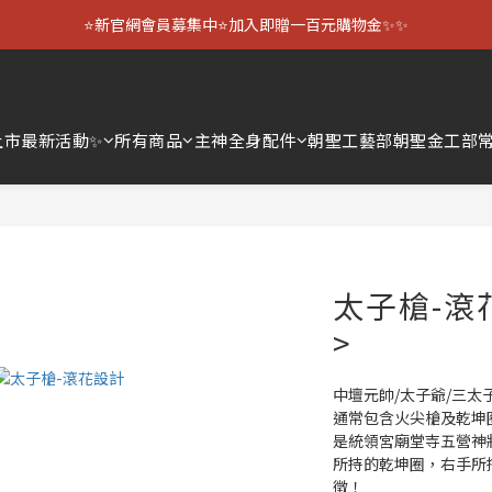
⭐新官網會員募集中⭐加入即贈一百元購物金✨✨
上市
最新活動✨
所有商品
主神全身配件
朝聖工藝部
朝聖金工部
太子槍-滾
>
中壇元帥/太子爺/三太
通常包含火尖槍及乾坤
是統領宮廟堂寺五營神
所持的乾坤圈，右手所
徵！