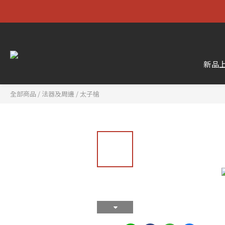
新品
全部商品
/
法器及周邊
/
太子槍