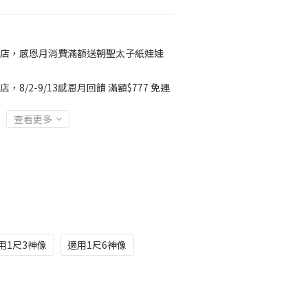
店，感恩月消費滿額送朝聖太子紙娃娃
店，8/2-9/13感恩月回饋 滿額$777 免運
查看更多
用1尺3神像
適用1尺6神像