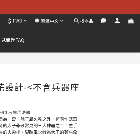
$
TWD
繁體中文
找商品
常見問題FAQ
立即購買
花設計-<不含兵器座
子/哪吒 專用法器
圈為一套，除了風火輪之外，這兩件武器
將的太子爺最常見的三大神器之二！左手
持的火尖槍，腳踏風火輪為太子的著名象