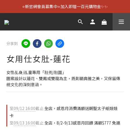
⭐新官網會員募集中⭐加入即贈一百元購物金✨✨
分享到
女用仕女肚-蓮花
女性乩身/乩童專用「肚兜/肚圍」
圖案設計以蓮花、雙鳳或雙龍為主，既彰顯典雅之美，又保留傳
統文化的深刻意涵。
至
09/12 16:00
截止
全店，感恩月消費滿額送朝聖太子紙娃娃
卡
至
09/13 16:00
截止
全店，8/2-9/13感恩月回饋 滿額$777 免運