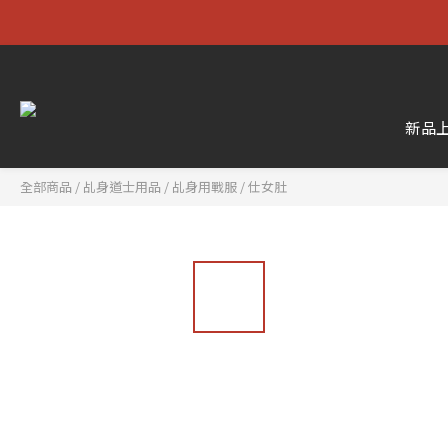
新品
全部商品
/
乩身道士用品
/
乩身用戰服
/
仕女肚