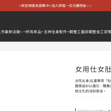
⭐新官網會員募集中⭐加入即贈一百元購物金✨✨
上市
最新活動✨
所有商品
主神全身配件
朝聖工藝部
朝聖金工部
女用仕女肚
女性乩身/乩童專用「肚
圖案設計以蓮花、雙鳳
統文化的深刻意涵。