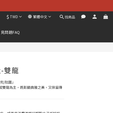
$
TWD
繁體中文
找商品
常見問題FAQ
立即購買
-雙龍
兜/肚圍」
或雙龍為主，既彰顯典雅之美，又保留傳