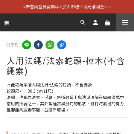
⭐新官網會員募集中⭐加入即贈一百元購物金✨✨
分享到
人用法繩/法索蛇頭-樟木(不含
繩索)
＊此款為單購人用法繩/法索的蛇頭，不含繩索
蛇頭尺寸：30.3 cm (1尺)
法繩，也稱為法索、淨鞭，是道教道士與法派法師在驅邪儀式中
常用的法器之一，其外型通常模擬蛇的形狀，鞭打時發出的有力
聲響能夠威嚇邪魔，並潔淨壇場。