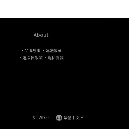
About
・品牌故事
・運送政策
・退換貨政策
・隱私條款
$
TWD
繁體中文