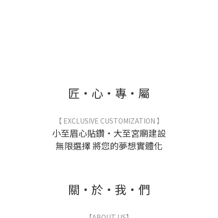
a
a
匠・心・專・屬
【 EXCLUSIVE CUSTOMIZATION 】
小至眉心貼鑽・大至宮廟建設
無限選擇 將您的夢想實體化
關・於・我・們
【ABOUT US】