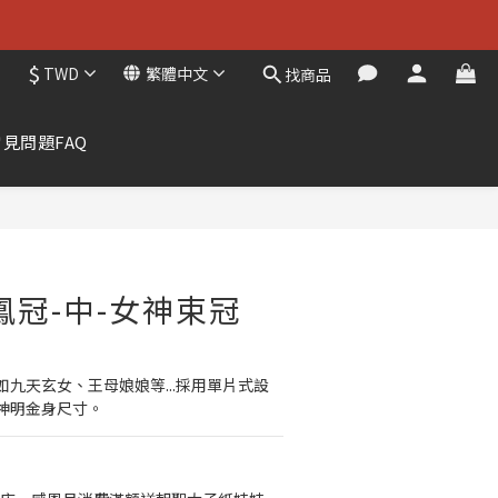
$
TWD
繁體中文
找商品
常見問題FAQ
立即購買
鳳冠-中-女神束冠
九天玄女、王母娘娘等...採用單片式設
神明金身尺寸。