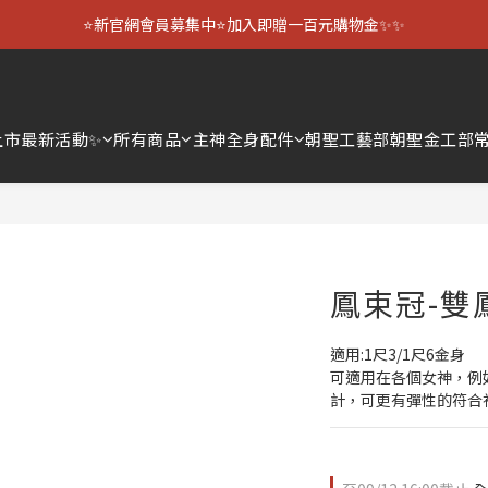
⭐新官網會員募集中⭐加入即贈一百元購物金✨✨
上市
最新活動✨
所有商品
主神全身配件
朝聖工藝部
朝聖金工部
鳳束冠-雙
適用:1尺3/1尺6金身
可適用在各個女神，例如
計，可更有彈性的符合