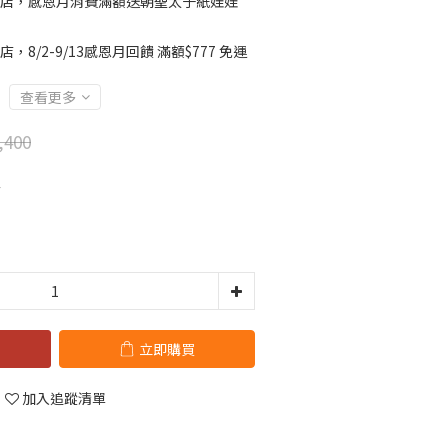
店，感恩月消費滿額送朝聖太子紙娃娃
店，8/2-9/13感恩月回饋 滿額$777 免運
查看更多
,400
像
立即購買
加入追蹤清單