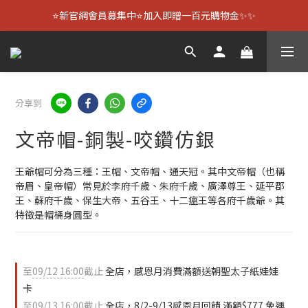
⭐新官網會員募集中⭐加入即贈一百元購物金✨✨
分享到
文帝帽-銅製-咬鑽仿銀
王爺帽可分為三種：王帽、文帝帽、通天冠。其中文帝帽（也稱
帝眉、皇帝帽）常見於李府千歲、朱府千歲、廣澤尊王、延平郡
王、蘇府千歲、保生大帝、五谷王、十二瘟王等各府千歲爺。其
特徵是帽桶身圓型。
至
09/12 16:00
截止
全店，感恩月消費滿額送朝聖太子紙娃娃
卡
至
09/13 16:00
截止
全店，8/2-9/13感恩月回饋 滿額$777 免運