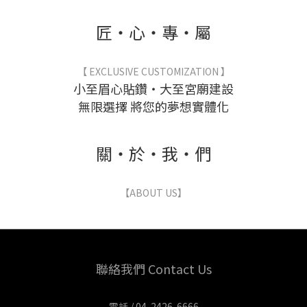
匠・心・專・屬
【 EXCLUSIVE CUSTOMIZATION 】
小至眉心貼鑽・大至宮廟建設
無限選擇 將您的夢想實體化
關・於・我・們
【ABOUT US】
聯絡我們 Contact Us
電話 / 04-2426-6666