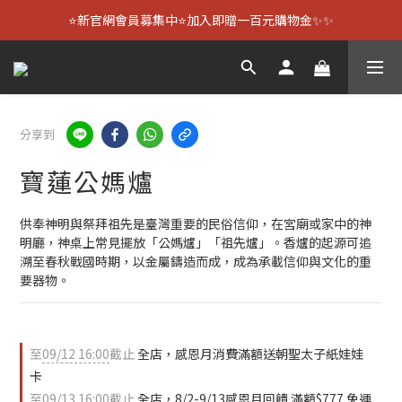
⭐新官網會員募集中⭐加入即贈一百元購物金✨✨
分享到
寶蓮公媽爐
供奉神明與祭拜祖先是臺灣重要的民俗信仰，在宮廟或家中的神
明廳，神桌上常見擺放「公媽爐」「祖先爐」。香爐的起源可追
溯至春秋戰國時期，以金屬鑄造而成，成為承載信仰與文化的重
要器物。
至
09/12 16:00
截止
全店，感恩月消費滿額送朝聖太子紙娃娃
卡
至
09/13 16:00
截止
全店，8/2-9/13感恩月回饋 滿額$777 免運