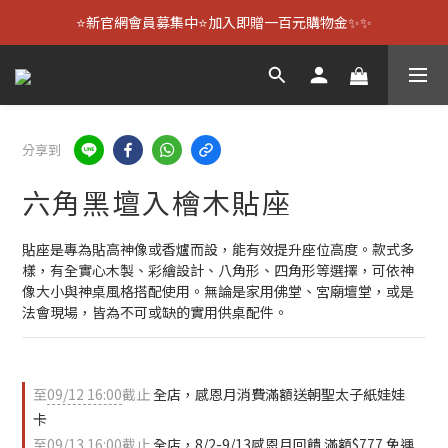
⭐新官網會員募集中⭐加入即贈一百元購物金✨✨
分享到
六角黑壇入檜木貼座
貼座是專為貼高神像或香爐而設，能有效提升座位高度。款式多
樣，有全實心木製、彩繪設計、八角形、四角形等選擇，可依神
像大小與神桌風格搭配使用。無論是家用佛堂、宮廟壇堂，或是
法會現場，皆為不可或缺的實用供桌配件。
至
09/12 16:00
截止
全店，感恩月消費滿額送朝聖太子紙娃娃
卡
至
09/13 16:00
截止
全店，8/2-9/13感恩月回饋 滿額$777 免運