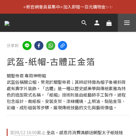
⭐新官網會員募集中⭐加入即贈一百元購物金✨✨
分享到
武盔-紙帽-古體正金箔
關聖帝君 專用神明帽
武盔俗稱關公帽，常見於關聖帝君；其辨認特徵為帽子後桶斜背
處有壽字片裝飾。「古體」是一種以歷史感美學與傳統素雅為特
色的造型款式名稱。「紙帽」技術則是由紙藝師手工製作，過程
包含設計、裁紙板、安裝支架、漆線纏繞、上桐油、黏貼金箔、
彩繪、成形組裝等步驟，展現傳統技藝的文化與藝術價值。
至
09/12 16:00
截止
全店，感恩月消費滿額送朝聖太子紙娃娃