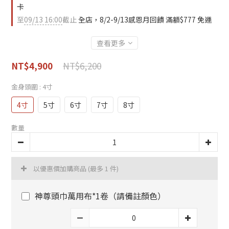
卡
至
09/13 16:00
截止
全店，8/2-9/13感恩月回饋 滿額$777 免運
查看更多
NT$6,200
NT$4,900
金身頭圍
: 4寸
4寸
5寸
6寸
7寸
8寸
數量
以優惠價加購商品
(最多 1 件)
神尊頭巾萬用布*1卷（請備註顏色）