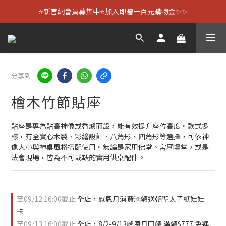
⭐新官網會員募集中⭐加入即贈一百元購物金✨✨
分享到
檜木竹節貼座
貼座是專為貼高神像或香爐而設，能有效提升座位高度。款式多
樣，有全實心木製、彩繪設計、八角形、四角形等選擇，可依神
像大小與神桌風格搭配使用。無論是家用佛堂、宮廟壇堂，或是
法會現場，皆為不可或缺的實用供桌配件。
至
09/12 16:00
截止
全店，感恩月消費滿額送朝聖太子紙娃娃
卡
至
09/13 16:00
截止
全店，8/2-9/13感恩月回饋 滿額$777 免運