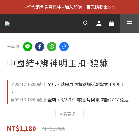
⭐新官網會員募集中⭐加入即贈一百元購物金✨✨
分享到
中國結+綁神明玉扣-貔貅
至
09/12 16:00
截止
全店，感恩月消費滿額送朝聖太子紙娃娃
卡
至
09/13 16:00
截止
全店，8/2-9/13感恩月回饋 滿額$777 免運
查看更多
NT$1,180
NT$1,400